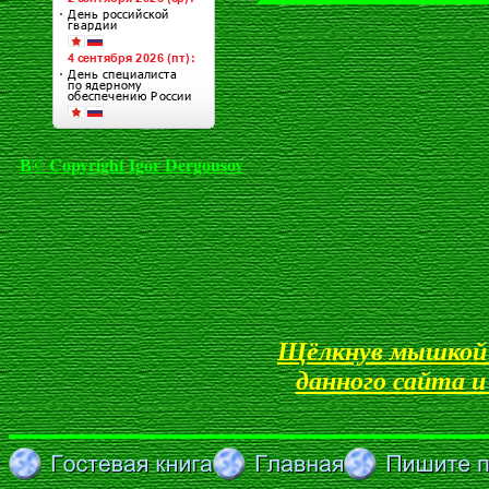
В© Copyright
Igor Dergousov
Щёлкнув мышкой 
данного сайта 