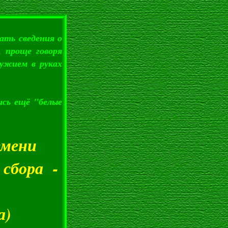
ь сведения о
, проще говоря
ружием в руках
ись ещё "белые
емени
 сбора -
а)