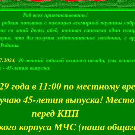
Рад всех приветствовать!
я попытка с помощью всемирной паутины собрат
те со мной делил обед, топтал сапогами один плац
ауки, что бы получив лейтенантские звёздочки, с о
 Родины.
7.2024,
40-летний юбилей остался позади, увы остал
 - 45-летие выпуска.
29 года в 11:00 по местному вр
лучаю 45-летия выпуска! Место
перед КПП
кого корпуса МЧС (наша общаг