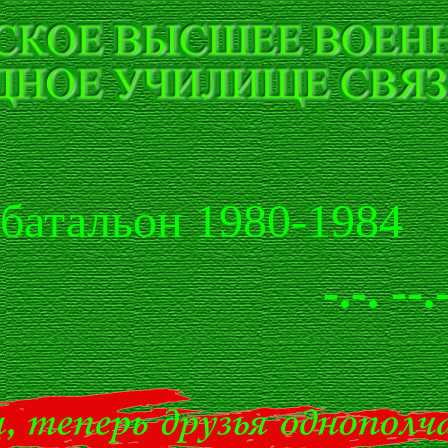
 батальон 1980-1984
-.-. --.- -