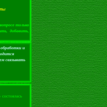
ппы
вопросе только
ть, добавить,
 обработки и
ходится
ем связывать
 состоялась