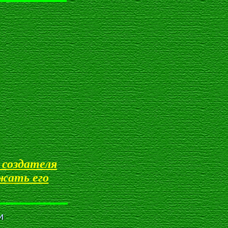
создателя
жать его