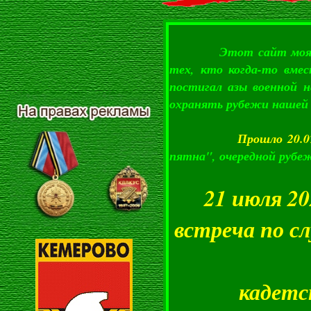
Этот сайт моя робка
тех, кто когда-то вмес
постигал азы военной н
охранять рубежи нашей
Прошло 20.0
пятна", очередной рубеж
21 июля 20
встреча по с
кадетс