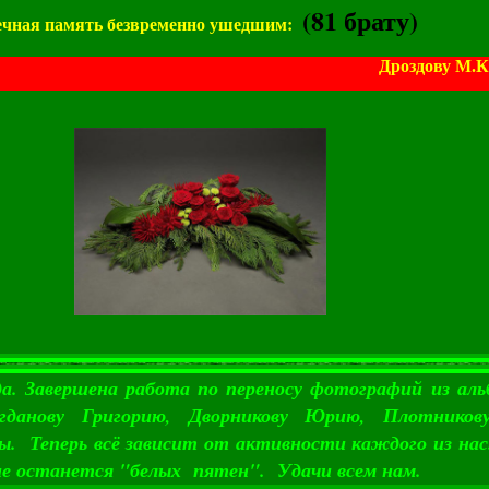
(81 брату)
ечная память безвременно ушедшим:
Дроздову М.К. - 41
да. Завершена работа по переносу фотографий из аль
гданову Григорию, Дворникову Юрию, Плотников
ы. Теперь всё зависит от активности каждого из нас
не останется "белых пятен". Удачи всем нам.