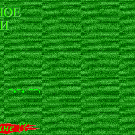
.-. --.- -.-. --.- -.. . -.- .-- 