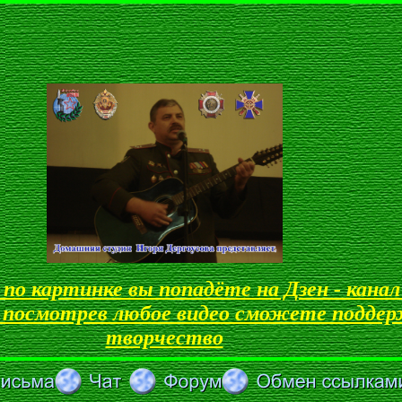
по картинке вы попадёте на Дзен
-
канал
и посмотрев любое видео сможете поддер
творчество