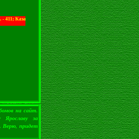
1; Казакову В.П. - 411; Зайцеву Н.А. - 411; Пивкину И.И. - 41
бомов на сайт.
у Ярославу за
. Верю, придет